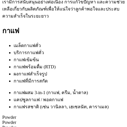
เรามีการสนับสนุนอย่างต่อเนื่อง การแก้ไขปัญหา และความช่วย
เหลือเกี่ยวกับผลิตภัณฑ์เพื่อให้แน่ใจว่าลูกค้าพอใจและประสบ
ความสำเร็จในระยะยาว
กาแฟ
เมล็ดกาแฟคั่ว
บริการกาแฟคั่ว
กาแฟเข้มข้น
กาแฟพร้อมดื่ม (RTD)
ผงกาแฟสำเร็จรูป
กาแฟที่มีการสกัด
กาแฟผสม 3-in-1 (กาแฟ, ครีม, น้ำตาล)
แคปซูลกาแฟ / พอดกาแฟ
กาแฟรสชาติ (เช่น วานิลลา, เฮเซลนัท, คาราเมล)
Powder
Powder