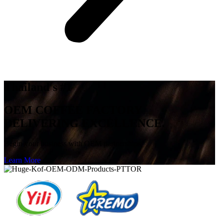
Thailand's #1
OEM COFFEE FACTORY
DELIVERING EXCELLENCE.
Begin your business with OEM partnerships
Learn More