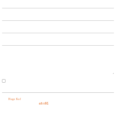
ฉันยินยอมให้มีการเก็บรวบรวม ประมวลผล และใช้ข้อมูลส่วนบุคคลของฉัน
โดย
Huge Kof
และบริษัทในเครือ ตามกฎหมาย สำหรับรายละเอียดเพิ่มเติมและ
วัตถุประสงค์ในการใช้ กรุณา
คลิกที่นี่
เพื่อตรวจสอบประกาศความเป็นส่วนตัว
ส่งข้อความ