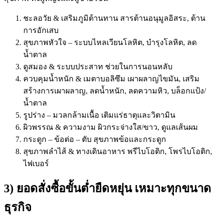
ชะลอวัย & เสริมภูมิต้านทาน สารต้านอนุมูลอิสระ, ต้าน
การอักเสบ
สุขภาพหัวใจ – ระบบไหลเวียนโลหิต, บำรุงโลหิต, ลด
น้ำตาล
ดูสมอง & ระบบประสาท ช่วยในการนอนหลับ
ควบคุมน้ำหนัก & เมตาบอลิซึม เผาผลาญไขมัน, เสริม
สร้างการเผาผลาญ, ลดน้ำหนัก, ลดความหิว, บล็อกแป้ง/
น้ำตาล
รูปร่าง – มวลกล้ามเนื้อ เติมแร่ธาตุและวิตามิน
ผิวพรรณ & ความงาม ผิวกระจ่างใส/ขาว, ดูแลเส้นผม
กระดูก – ข้อต่อ – ตับ สุขภาพข้อและกระดูก
สุขภาพลำไส้ & ทางเดินอาหาร พรีไบโอติก, โพรไบโอติก,
ไฟเบอร์
3) ยอดสั่งซื้อขั้นต่ำยืดหยุ่น เหมาะทุกขนาด
ธุรกิจ