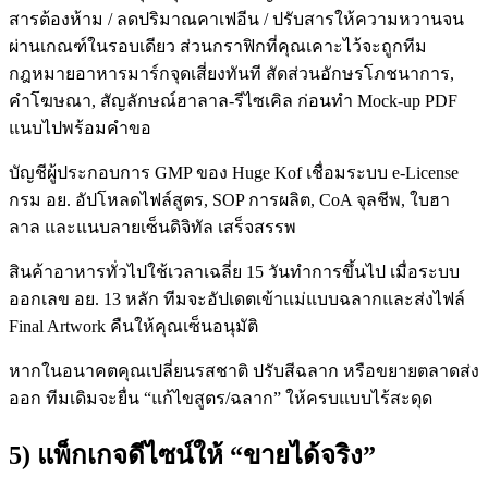
สารต้องห้าม / ลดปริมาณคาเฟอีน / ปรับสารให้ความหวานจน
ผ่านเกณฑ์ในรอบเดียว ส่วนกราฟิกที่คุณเคาะไว้จะถูกทีม
กฎหมายอาหารมาร์กจุดเสี่ยงทันที สัดส่วนอักษรโภชนาการ,
คำโฆษณา, สัญลักษณ์ฮาลาล-รีไซเคิล ก่อนทำ Mock-up PDF
แนบไปพร้อมคำขอ
บัญชีผู้ประกอบการ GMP ของ Huge Kof เชื่อมระบบ e-License
กรม อย. อัปโหลดไฟล์สูตร, SOP การผลิต, CoA จุลชีพ, ใบฮา
ลาล และแนบลายเซ็นดิจิทัล เสร็จสรรพ
สินค้าอาหารทั่วไปใช้เวลาเฉลี่ย 15 วันทำการขึ้นไป เมื่อระบบ
ออกเลข อย. 13 หลัก ทีมจะอัปเดตเข้าแม่แบบฉลากและส่งไฟล์
Final Artwork คืนให้คุณเซ็นอนุมัติ
หากในอนาคตคุณเปลี่ยนรสชาติ ปรับสีฉลาก หรือขยายตลาดส่ง
ออก ทีมเดิมจะยื่น “แก้ไขสูตร/ฉลาก” ให้ครบแบบไร้สะดุด
5) แพ็กเกจดีไซน์ให้ “ขายได้จริง”