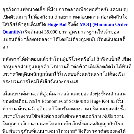
ธุรกิจกาแฟขนาดเล็ก ที่มีงบการตลาดเพียงพอสำหรับแคมเปญ
เปิดตัวเล็ก ๆ ไม่ต้องกังวล ถ้าอยาก ทดสอบตลาด ก่อนตัดสินใจ
ใส่เกียร์ห้าลุยเต็มสปีด
Huge Kof
จึงตั้ง
MOQ (Minimum Order
Quantity)
เริ่มต้นแค่ 35,000 บาท สูตรมาตรฐานให้เจ้าของ
แบรนด์สั่ง “ล็อตทดลอง” ได้โดยไม่ต้องกุมขมับเรื่องเงินจมสต็
อก
หลังจากได้คำตอบแล้วว่าโดนผู้บริโภคหรือไม่ ถ้าฟีดแบ็กดี เพียง
ยกหูบอกฝ่ายดูแลลูกค้า โรงงานก็ “ต่อคิว” เติมล็อตถัดไปได้ทันที
เพราะวัตถุดิบหลักถูกล็อกไว้ในระบบตั้งแต่วันแรก ไม่ต้องเริ่ม
กระบวนการใหม่ให้เสียจังหวะกระแส
เมื่อแบรนด์ผ่านจุดพิสูจน์ตลาดแล้วและยอดสั่งพุ่งขึ้นหลักแสน
ซองต่อเดือน กลไก Economies of Scale ของ Huge Kof จะเริ่ม
ทำงาน ต้นทุนวัตถุดิบต่อกิโลกรัมลดลงตามปริมาณยอดสั่งซื้อ
เพราะโรงงานใช้พลังต่อรองกับซัพพลายเออร์กาแฟเขียวราย
ใหญ่จากเวียดนามและโคลอมเบีย อีกทั้งตกลงสัญญากับโรง
พิมพ์บรรจุภัณฑ์แบบ “เหมาไตรมาส” จึงดึงราคาต่อซองลงได้