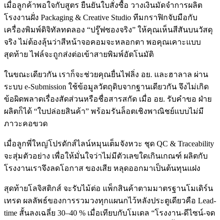
เมื่อลูกค้าพอใจกับสูตร ยืนยันใบสั่งซื้อ วางเงินมัดจำการผลิต
โรงงานฝั่ง Packaging & Creative Studio ทีมกราฟิกจับมือกับ
เครื่องพิมพ์ดิจิทัลทดลอง “ปรู๊ฟซองจริง” ให้คุณเห็นสีสันบนวัสดุ
จริง ไม่ต้องลุ้นว่าสีหน้าจอคอมจะหลอกตา พอคุณเคาะแบบ
สุดท้าย ไฟล์จะถูกส่งต่อเข้าสายพิมพ์อัตโนมัติ
ในขณะเดียวกัน เราก็จะช่วยคุณยื่นไฟลิ่ง อย. และฮาลาล ผ่าน
ระบบ e-Submission ใช้ข้อมูลวัตถุดิบจากฐานเดียวกัน จึงไม่เกิด
ข้อผิดพลาดเรื่องสัดส่วนหรือชื่อสารสกัด เมื่อ อย. รับคำขอ ฝ่าย
ผลิตก็ได้ “ใบปล่อยสินค้า” พร้อมรันล็อตเชิงพาณิชย์แบบไม่มี
ภาวะคอขวด
เมื่อลูกพี่ใหญ่โปรดักส์ไลน์หมุนเต็มจังหวะ ชุด QC & Traceability
จะสุ่มตัวอย่าง เพื่อให้มั่นใจว่าไม่มีตัวเลขใดเกินเกณฑ์ ผลิตกับ
โรงงานเราจึงลดโอกาส ของเสีย หลุดออกมาเป็นต้นทุนแฝง
สุดท้ายโลจิสติกส์ จะรับไม้ต่อ แพ็กสินค้าตามมาตรฐานโมเดิร์น
เทรด ผลลัพธ์ของการรวมวงทุกแผนกไว้หลังประตูเดียวคือ Lead-
time สั้นลงเฉลี่ย 30–40 % เมื่อเทียบกับโมเดล “โรงงาน-ดีไซน์-จด