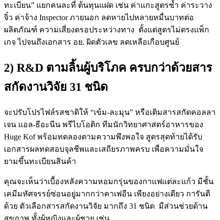
ทะเบียน” แยกคนละที่ ต้นทุนแฝด เช่น ค่าแกะสูตรซ้ำ ค่าระวาง
จิ๋ว ค่าจ้าง Inspector ภายนอก ลดหายไปหลายหมื่นบาทต่อ
ผลิตภัณฑ์ ความเสี่ยงดรอประหว่างทาง ตั้งแต่สูตรไม่ตรงแพ็ก
เกจ ไปจนถึงเอกสาร อย. ผิดตัวเลข ลดเหลือเกือบศูนย์
2) R&D ตามลิ้นผู้บริโภค ครบกว่าด้วยสาร
สกัดงานวิจัย 31 ชนิด
จะปรับโปรไฟล์รสชาติให้ “เข้ม-ละมุน” หรือเติมสารสกัดคอลลา
เจน แอล-ธีอะนีน พรีไบโอติก ทีมนักวิทยาศาสตร์อาหารของ
Huge Kof พร้อมทดลองตามความพึงพอใจ สูตรสุดท้ายได้รับ
เอกสารผลทดสอบจุลชีพและเสถียรภาพครบ เพื่อความมั่นใจ
ยามขึ้นทะเบียนสินค้า
คุณจะเห็นว่าเบื้องหลังความหอมกรุ่นของกาแฟแต่ละแก้ว มีชั้น
เคมีมหัศจรรย์ซ่อนอยู่มากกว่าคาเฟอีน เพียงอย่างเดียว การันตี
ด้วย ตัวเลือกสารสกัดงานวิจัย มากถึง 31 ชนิด มีส่วนช่วยด้าน
สุขภาพ ทั้งผู้หญิงและผู้ชาย เช่น