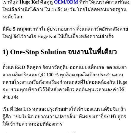
เร็วที่สุด
Huge Kof
คือคู่หู
OEM/ODM
ที่ทำให้แบรนด์กาแฟน้อง
ใหม่ถือกำเนิดได้ภายใน 45 ถึง 60 วัน โดยไม่ลดทอนมาตรฐาน
ระดับโลก
นี่คือ
5 เหตุผล
ว่าทำไมผู้ประกอบการ ตั้งแต่สตาร์ตอัพจนถึงค่าย
ใหญ่ จึงไว้วางใจ Huge Kof ให้เป็นเบื้องหลังความสำเร็จ
1) One-Stop Solution จบงานในที่เดียว
ตั้งแต่ R&D คิดสูตร จัดหาวัตถุดิบ ออกแบบแพ็กเกจ จด อย./ฮา
ลาล ผลิตจริงและ QC 100 % ทุกล็อต คุณไม่ต้องประสานงาน
หลายโรงงานหรือกังวลเรื่องกำหนดส่งที่ไม่สอดคล้องกัน Huge
Kof รวมทุกบริการไว้ใต้หลังคาเดียว ลดต้นทุนเวลาและค่าใช้
จ่ายแฝง
เริ่มที่ Idea Lab ทดลองปรุงตัวอย่างให้เจ้าของแบรนด์จิบชิม ถ้า
รู้สึก “ขมไปนิด อยากหวานปลายลิ้น” ทีมของเราก็จะปรับสูตร
ให้เข้ากับความชอบที่ต้องการ